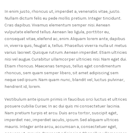
In enim justo, rhoncus ut, imperdiet a, venenatis vitae, justo.
Nullam dictum felis eu pede mollis pretium. Integer tincidunt.
Cras dapibus. Vivamus elementum semper nisi. Aenean
vulputate eleifend tellus. Aenean leo ligula, porttitor eu,
consequat vitae, eleifend ac, enim. Aliquam lorem ante, dapibus
in, viverra quis, feugiat a, tellus. Phasellus viverra nulla ut metus
varius laoreet. Quisque rutrum. Aenean imperdiet. Etiam ultricies
nisi vel augue. Curabitur ullamcorper ultricies nisi. Nam eget dui.
Etiam rhoncus. Maecenas tempus, tellus eget condimentum
rhoncus, sem quam semper libero, sit amet adipiscing sem
neque sed ipsum. Nam quam nunc, blandit vel, luctus pulvinar,
hendrerit id, lorem.
Vestibulum ante ipsum primis in faucibus orci luctus et ultrices
posuere cubilia Curae; In ac dui quis mi consectetuer lacinia.
Nam pretium turpis et arcu. Duis arcu tortor, suscipit eget,
imperdiet nec, imperdiet iaculis, ipsum. Sed aliquam ultrices
mauris. Integer ante arcu, accumsan a, consectetuer eget,