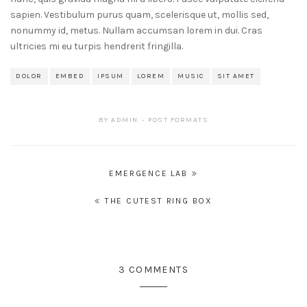
sapien. Vestibulum purus quam, scelerisque ut, mollis sed,
nonummy id, metus. Nullam accumsan lorem in dui. Cras
ultricies mi eu turpis hendrerit fringilla.
DOLOR
EMBED
IPSUM
LOREM
MUSIC
SIT AMET
BY
ADMIN
POST FORMATS
Post
EMERGENCE LAB
navigation
THE CUTEST RING BOX
3 COMMENTS