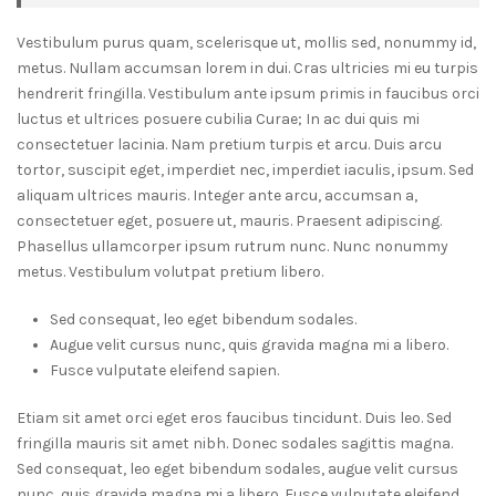
Vestibulum purus quam, scelerisque ut, mollis sed, nonummy id,
metus. Nullam accumsan lorem in dui. Cras ultricies mi eu turpis
hendrerit fringilla. Vestibulum ante ipsum primis in faucibus orci
luctus et ultrices posuere cubilia Curae; In ac dui quis mi
consectetuer lacinia. Nam pretium turpis et arcu. Duis arcu
tortor, suscipit eget, imperdiet nec, imperdiet iaculis, ipsum. Sed
aliquam ultrices mauris. Integer ante arcu, accumsan a,
consectetuer eget, posuere ut, mauris. Praesent adipiscing.
Phasellus ullamcorper ipsum rutrum nunc. Nunc nonummy
metus. Vestibulum volutpat pretium libero.
Sed consequat, leo eget bibendum sodales.
Augue velit cursus nunc, quis gravida magna mi a libero.
Fusce vulputate eleifend sapien.
Etiam sit amet orci eget eros faucibus tincidunt. Duis leo. Sed
fringilla mauris sit amet nibh. Donec sodales sagittis magna.
Sed consequat, leo eget bibendum sodales, augue velit cursus
nunc, quis gravida magna mi a libero. Fusce vulputate eleifend