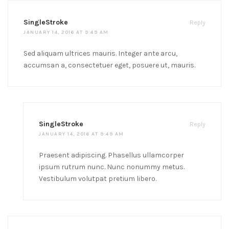
SingleStroke
Reply
JANUARY 14, 2016 AT 9:49 AM
Sed aliquam ultrices mauris. Integer ante arcu,
accumsan a, consectetuer eget, posuere ut, mauris.
SingleStroke
Reply
JANUARY 14, 2016 AT 9:49 AM
Praesent adipiscing. Phasellus ullamcorper
ipsum rutrum nunc. Nunc nonummy metus.
Vestibulum volutpat pretium libero.