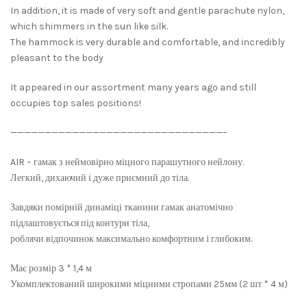
In addition, it is made of very soft and gentle parachute nylon,
which shimmers in the sun like silk.
The hammock is very durable and comfortable, and incredibly
pleasant to the body
It appeared in our assortment many years ago and still
occupies top sales positions!
———————————————————————————————–
AIR – гамак з неймовірно міцного парашутного нейлону.
Легкий, дихаючий і дуже приємний до тіла.
Завдяки помірній динаміці тканини гамак анатомічно
підлаштовується під контури тіла,
роблячи відпочинок максимально комфортним і глибоким.
Має розмір 3 * 1,4 м
Укомплектований широкими міцними стропами 25мм (2 шт * 4 м)