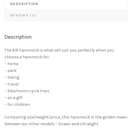
DESCRIPTION
REVIEWS (0)
Description
The AIR hammock is what will suit you perfectly when you
choose a hammock for:
– home
– park
– hiking
– travel
– bike/motorcycle trips
– as a gift
– for children
Comparing size/weight/price, this hammock is the golden mean
between our other models – Ocean and Ultralight