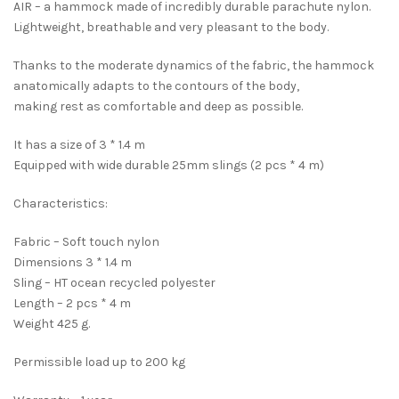
AIR – a hammock made of incredibly durable parachute nylon.
Lightweight, breathable and very pleasant to the body.
Thanks to the moderate dynamics of the fabric, the hammock
anatomically adapts to the contours of the body,
making rest as comfortable and deep as possible.
It has a size of 3 * 1.4 m
Equipped with wide durable 25mm slings (2 pcs * 4 m)
Characteristics:
Fabric – Soft touch nylon
Dimensions 3 * 1.4 m
Sling – HT ocean recycled polyester
Length – 2 pcs * 4 m
Weight 425 g.
Permissible load up to 200 kg