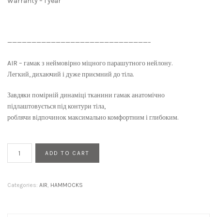
Warranty – 1 year
—————————————————————————————–
AIR – гамак з неймовірно міцного парашутного нейлону.
Легкий, дихаючий і дуже приємний до тіла.
Завдяки помірній динаміці тканини гамак анатомічно
підлаштовується під контури тіла,
роблячи відпочинок максимально комфортним і глибоким.
AIR
ADD TO CART
cosmic
blue
quantity
Categories:
AIR
,
HAMMOCKS