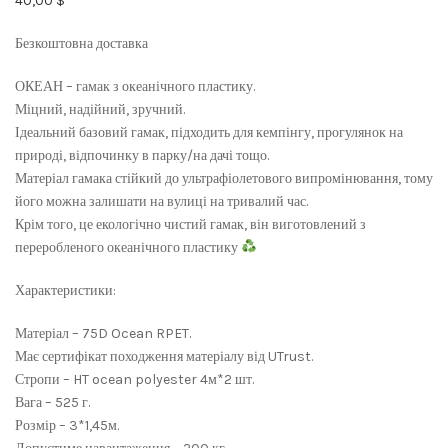
40,00
$
Безкоштовна доставка
ОКЕАН – гамак з океанічного пластику.
Міцний, надійний, зручний.
Ідеальний базовий гамак, підходить для кемпінгу, прогулянок на
природі, відпочинку в парку/на дачі тощо.
Матеріал гамака стійкий до ультрафіолетового випромінювання, тому
його можна залишати на вулиці на тривалий час.
Крім того, це екологічно чистий гамак, він виготовлений з
переробленого океанічного пластику
Характеристики:
Матеріал – 75D Ocean RPET.
Має сертифікат походження матеріалу від UTrust.
Стропи – HT ocean polyester 4м*2 шт.
Вага – 525 г.
Розмір – 3*1,45м.