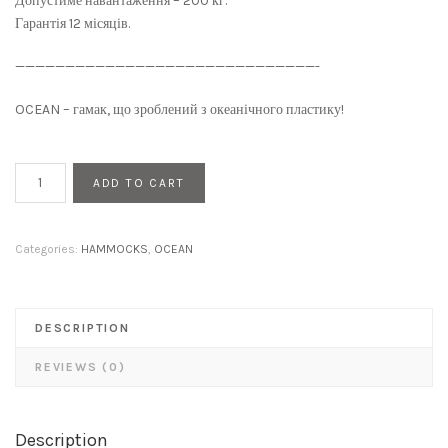
Допустиме навантаження – 200 кг.
Гарантія 12 місяців.
——————————————————————————————-
OCEAN – гамак, що зроблений з океанічного пластику!
OCEAN
ADD TO CART
violet
quantity
Categories:
HAMMOCKS
,
OCEAN
DESCRIPTION
REVIEWS (0)
Description