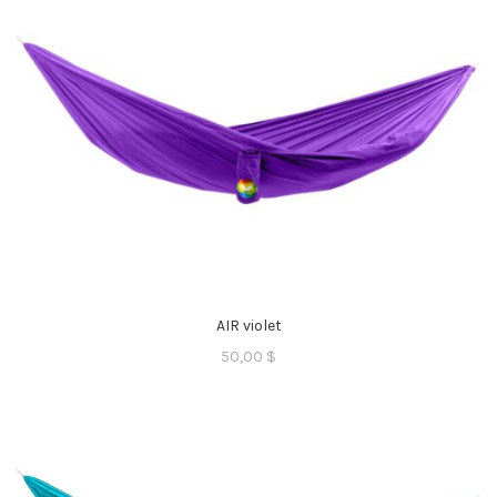
AIR violet
50,00
$