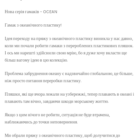
Нова серія гамаків – OCEAN
Гамак з океанічного пластику!
Ідея переходу на пряжу з океанічного пластику виникла у нас давно,
коли ми почали робити гамаки з перероблених пластикових пляшок.
І ось ми нарешті здійснили свою мрію, бо я дуже хочу вкласти ще
більш вагому ідею в цю колекцію.
Проблема забруднення океану є надзвичайно глобальною, це більше,
ніж просто питання переробки пластику.
Пляшки, які ще вчора лежали на узбережжі, тепер плавають в океані і
плавають там вічно, завдаючи шкоди морському життю.
Якщо з цим нічого не робити, ситуація не буде втрачена,
наближаючись до точки неповернення.
Ми обрали пряжу з океанічного пластику, щоб долучитися до